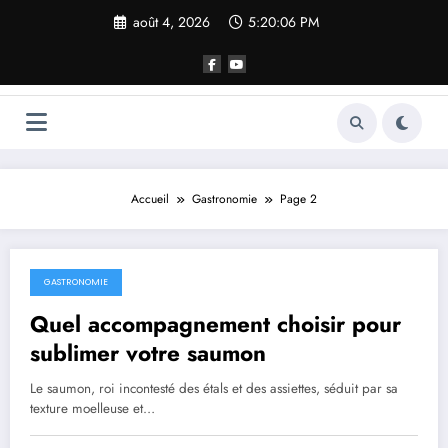
Aller
août 4, 2026
5:20:06 PM
au
contenu
Accueil
Gastronomie
Page 2
GASTRONOMIE
avril 1, 2026
Quel accompagnement choisir pour
sublimer votre saumon
Le saumon, roi incontesté des étals et des assiettes, séduit par sa
texture moelleuse et…