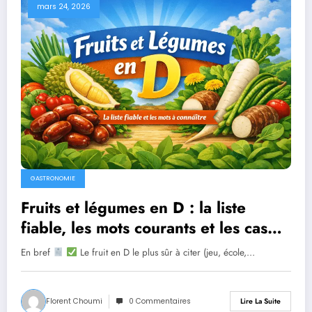
mars 24, 2026
GASTRONOMIE
Fruits et légumes en D : la liste
fiable, les mots courants et les cas
rares
En bref
Le fruit en D le plus sûr à citer (jeu, école,…
Florent Choumi
0 Commentaires
Lire La Suite