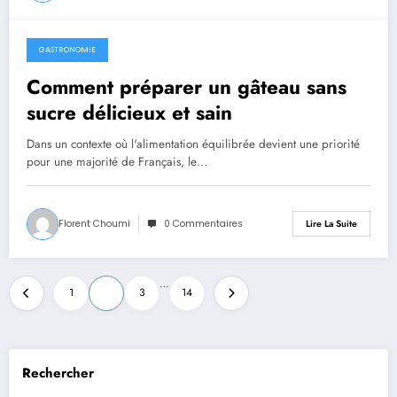
GASTRONOMIE
mars 24, 2026
Comment préparer un gâteau sans
sucre délicieux et sain
Dans un contexte où l'alimentation équilibrée devient une priorité
pour une majorité de Français, le…
Florent Choumi
0 Commentaires
Lire La Suite
Pagination
…
1
2
3
14
des
publications
Rechercher