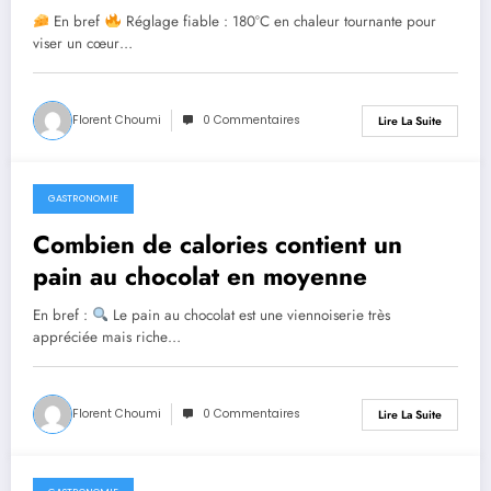
pour un résultat parfaitement
En bref
Réglage fiable : 180°C en chaleur tournante pour
fondant
viser un cœur…
Florent Choumi
0 Commentaires
Lire La Suite
GASTRONOMIE
mars 31, 2026
Combien de calories contient un
pain au chocolat en moyenne
En bref :
Le pain au chocolat est une viennoiserie très
appréciée mais riche…
Florent Choumi
0 Commentaires
Lire La Suite