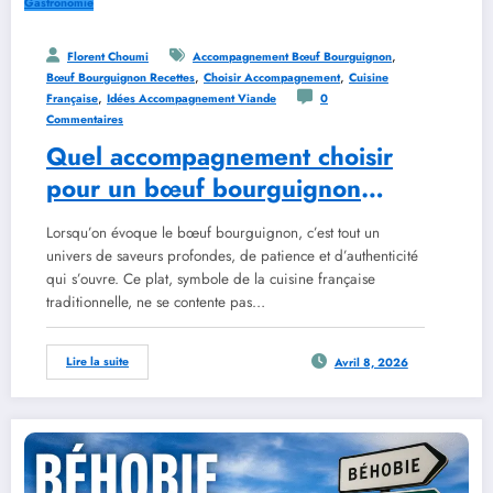
Gastronomie
,
Florent Choumi
Accompagnement Bœuf Bourguignon
,
,
Bœuf Bourguignon Recettes
Choisir Accompagnement
Cuisine
,
Française
Idées Accompagnement Viande
0
Commentaires
Quel accompagnement choisir
pour un bœuf bourguignon
réussi
Lorsqu’on évoque le bœuf bourguignon, c’est tout un
univers de saveurs profondes, de patience et d’authenticité
qui s’ouvre. Ce plat, symbole de la cuisine française
traditionnelle, ne se contente pas…
Lire la suite
Avril 8, 2026