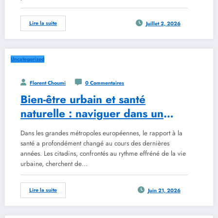
Lire la suite
Juillet 2, 2026
Uncategorized
Florent Choumi
0 Commentaires
Bien-être urbain et santé
naturelle : naviguer dans un
cadre réglementaire en
Dans les grandes métropoles européennes, le rapport à la
évolution avec les outils de
santé a profondément changé au cours des dernières
2026
années. Les citadins, confrontés au rythme effréné de la vie
urbaine, cherchent de…
Lire la suite
Juin 21, 2026