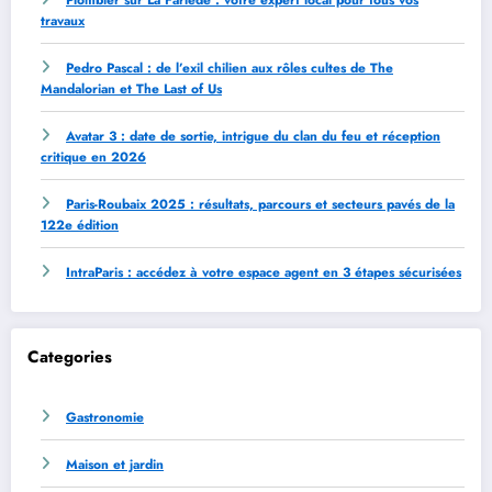
travaux
Pedro Pascal : de l’exil chilien aux rôles cultes de The
Mandalorian et The Last of Us
Avatar 3 : date de sortie, intrigue du clan du feu et réception
critique en 2026
Paris-Roubaix 2025 : résultats, parcours et secteurs pavés de la
122e édition
IntraParis : accédez à votre espace agent en 3 étapes sécurisées
Categories
Gastronomie
Maison et jardin