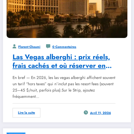
Florent Choumi
0 Commentaires
Las Vegas alberghi : prix réels,
frais cachés et où réserver en
2026
En bref — En 2026, les las vegas alberghi affichent souvent
un tarif “hors taxes” qui n’inclut pas les resort fees (souvent
25–45 $/nuit, parfois plus).Sur le Strip, ajoutez
fréquemment…
Lire la suite
Avril 11, 2026