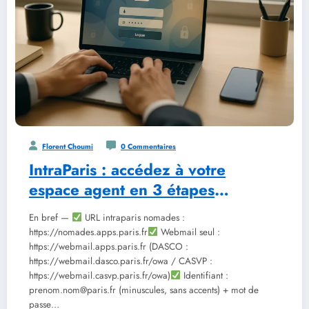
Florent Choumi
0 Commentaires
IntraParis : accédez à votre
espace agent en 3 étapes
sécurisées
En bref —
URL intraparis nomades :
https://nomades.apps.paris.fr
Webmail seul :
https://webmail.apps.paris.fr (DASCO :
https://webmail.dasco.paris.fr/owa / CASVP :
https://webmail.casvp.paris.fr/owa)
Identifiant :
prenom.nom@paris.fr (minuscules, sans accents) + mot de
passe…