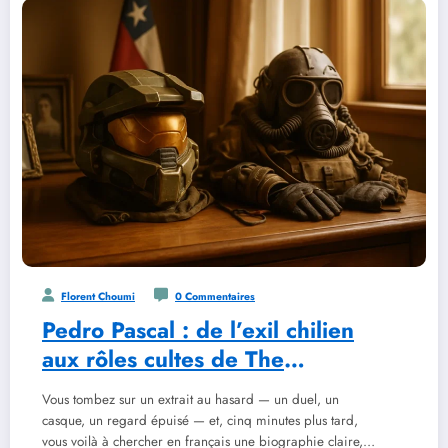
Florent Choumi
0 Commentaires
Pedro Pascal : de l’exil chilien
aux rôles cultes de The
Mandalorian et The Last of Us
Vous tombez sur un extrait au hasard — un duel, un
casque, un regard épuisé — et, cinq minutes plus tard,
vous voilà à chercher en français une biographie claire,…