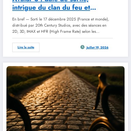
intrigue du clan du feu et
réception critique en 2026
En bref — Sorti le 17 décembre 2025 (France et monde),
distribué par 20th Century Studios, avec des séances en
2D, 3D, IMAX et HFR (High Frame Rate) selon les…
Lire la suite
Juillet 19, 2026