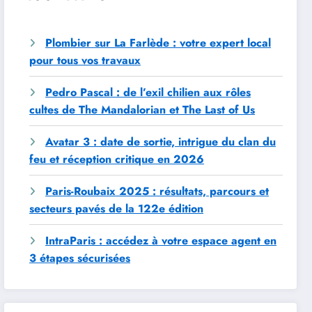
Plombier sur La Farlède : votre expert local
pour tous vos travaux
Pedro Pascal : de l’exil chilien aux rôles
cultes de The Mandalorian et The Last of Us
Avatar 3 : date de sortie, intrigue du clan du
feu et réception critique en 2026
Paris-Roubaix 2025 : résultats, parcours et
secteurs pavés de la 122e édition
IntraParis : accédez à votre espace agent en
3 étapes sécurisées