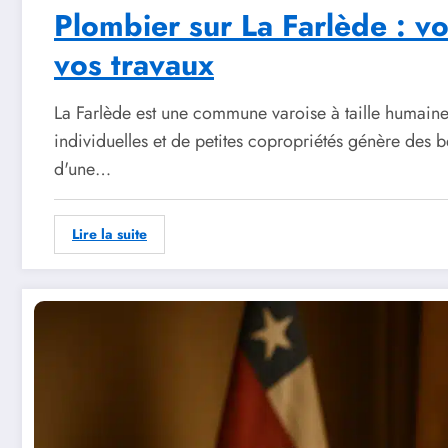
Plombier sur La Farlède : vo
vos travaux
La Farlède est une commune varoise à taille humaine
individuelles et de petites copropriétés génère des b
d'une…
Lire la suite