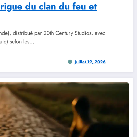
trigue du clan du feu et
de), distribué par 20th Century Studios, avec
te) selon les…
Juillet 19, 2026