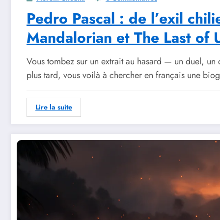
Pedro Pascal : de l’exil chil
Mandalorian et The Last of 
Vous tombez sur un extrait au hasard — un duel, un 
plus tard, vous voilà à chercher en français une bio
Lire la suite