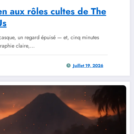
ien aux rôles cultes de The
Us
casque, un regard épuisé — et, cinq minutes
graphie claire,…
Juillet 19, 2026