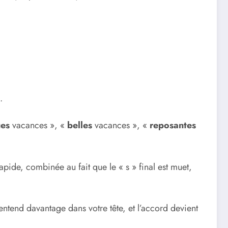
.
ues
vacances », «
belles
vacances », «
reposantes
ide, combinée au fait que le « s » final est muet,
s’entend davantage dans votre tête, et l’accord devient