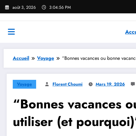
Aller
août 3, 2026
3:04:58 PM
au
contenu
Accu
Accueil
Voyage
“Bonnes vacances ou bonne vacances 
Voyage
Florent Choumi
Mars 19, 2026
“Bonnes vacances ou
utiliser (et pourquoi