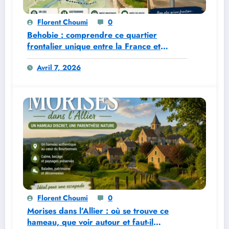
Florent Choumi
0
Behobie : comprendre ce quartier
frontalier unique entre la France et
l’Espagne
Avril 7, 2026
Florent Choumi
0
Morises dans l’Allier : où se trouve ce
hameau, que voir autour et faut-il