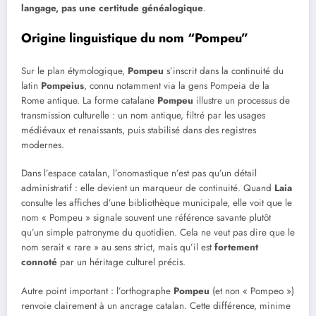
langage, pas une certitude généalogique
.
Origine linguistique du nom “Pompeu”
Sur le plan étymologique,
Pompeu
s’inscrit dans la continuité du
latin
Pompeius
, connu notamment via la gens Pompeia de la
Rome antique. La forme catalane
Pompeu
illustre un processus de
transmission culturelle : un nom antique, filtré par les usages
médiévaux et renaissants, puis stabilisé dans des registres
modernes.
Dans l’espace catalan, l’onomastique n’est pas qu’un détail
administratif : elle devient un marqueur de continuité. Quand
Laia
consulte les affiches d’une bibliothèque municipale, elle voit que le
nom « Pompeu » signale souvent une référence savante plutôt
qu’un simple patronyme du quotidien. Cela ne veut pas dire que le
nom serait « rare » au sens strict, mais qu’il est
fortement
connoté
par un héritage culturel précis.
Autre point important : l’orthographe
Pompeu
(et non « Pompeo »)
renvoie clairement à un ancrage catalan. Cette différence, minime