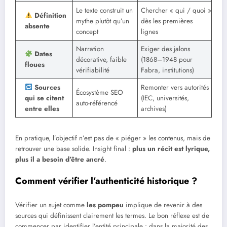
Le texte construit un
Chercher « qui / quoi »
Définition
mythe plutôt qu’un
dès les premières
absente
concept
lignes
Narration
Exiger des jalons
Dates
décorative, faible
(1868–1948 pour
floues
vérifiabilité
Fabra, institutions)
Sources
Remonter vers autorités
Écosystème SEO
qui se citent
(IEC, universités,
auto-référencé
entre elles
archives)
En pratique, l’objectif n’est pas de « piéger » les contenus, mais de
retrouver une base solide. Insight final :
plus un récit est lyrique,
plus il a besoin d’être ancré
.
Comment vérifier l’authenticité historique ?
Vérifier un sujet comme
les pompeu
implique de revenir à des
sources qui définissent clairement les termes. Le bon réflexe est de
commencer par identifier l’entité principale : dans la majorité des