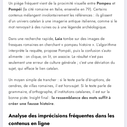
Un piège fréquent vient de la proximité visuelle entre
Pompeu
et
Pompéi
(la cité romaine en Italie, ensevelie en 79). Certains
contenus mélangent involontairement les références : ils glissent
d’un univers catalan à une imagerie antique italienne, comme si le
mot renvoyait à des ruines ou à une légende archéologique.
Dans une recherche rapide,
Laia
tombe sur des images de
fresques romaines en cherchant « pompeu histoire ». L’algorithme
interprète la requête, propose Pompéi, puis la confusion s’auto-
alimente : on clique, on lit, on associe. Le résultat n’est pas
seulement une erreur de culture générale ; c’est une déviation du
sujet, qui efface le lien catalan.
Un moyen simple de trancher : si le texte parle d’éruptions, de
cendres, de villas romaines, il est hors-sujet. Si le texte parle de
grammaire, d’orthographe, d’institutions catalanes, il est sur la
bonne piste. Insight final :
la ressemblance des mots suffit à
créer une fausse histoire
.
Analyse des imprécisions fréquentes dans les
contenus en ligne