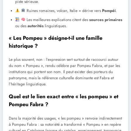
piste sérieuse.
Ruines romaines, volcan, Italie = dérive vers
Pompéi
.
Les meilleures explications citent des
sources primaires
ou des
autorités
linguistiques.
« Les Pompeu » désigne-t-il une famille
historique ?
Le plus souvent, non : l’expression sert surtout de raccourci autour
du nom « Pompeu », rendu célèbre par Pompeu Fabra, et par les
institutions qui portent son nom. Il peut exister des porteurs du
patronyme, mais la référence culturelle dominante est Fabra et
l’héritage linguistique.
Quel est le lien exact entre « les pompeu » et
Pompeu Fabra ?
Dans la majorité des usages, « les pompeu » renvoie indirectement
à Pompeu Fabra : sa notoriété a transformé « Pompeu » en repère
culturel en Catalogne (norme du catalan, enseignement, toponymie,