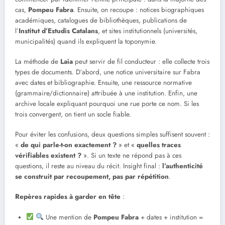
cas,
Pompeu Fabra
. Ensuite, on recoupe : notices biographiques
académiques, catalogues de bibliothèques, publications de
l’
Institut d’Estudis Catalans
, et sites institutionnels (universités,
municipalités) quand ils expliquent la toponymie.
La méthode de
Laia
peut servir de fil conducteur : elle collecte trois
types de documents. D’abord, une notice universitaire sur Fabra
avec dates et bibliographie. Ensuite, une ressource normative
(grammaire/dictionnaire) attribuée à une institution. Enfin, une
archive locale expliquant pourquoi une rue porte ce nom. Si les
trois convergent, on tient un socle fiable.
Pour éviter les confusions, deux questions simples suffisent souvent :
«
de qui parle-t-on exactement ?
» et «
quelles traces
vérifiables existent ?
». Si un texte ne répond pas à ces
questions, il reste au niveau du récit. Insight final :
l’authenticité
se construit par recoupement, pas par répétition
.
Repères rapides à garder en tête
:
Une mention de
Pompeu Fabra
+ dates + institution =