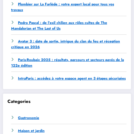
Plombier sur La Farlède : votre expert local pour tous vos
travaux
Pedro Pascal : de l’exil chilien aux rôles cultes de The
Mandalorian et The Last of Us
Avatar 3 : date de sortie, intrigue du clan du feu et réception
critique en 2026
Paris-Roubaix 2025 : résultats, parcours et secteurs pavés de la
122e édition
IntraParis : accédez à votre espace agent en 3 étapes sécurisées
Categories
Gastronomie
Maison et jardin