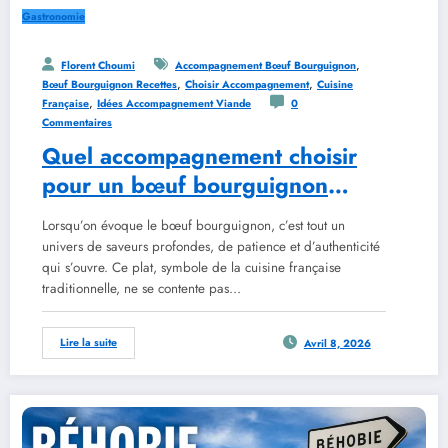
Gastronomie
,
Florent Choumi
Accompagnement Bœuf Bourguignon
,
,
Bœuf Bourguignon Recettes
Choisir Accompagnement
Cuisine
,
Française
Idées Accompagnement Viande
0
Commentaires
Quel accompagnement choisir
pour un bœuf bourguignon
réussi
Lorsqu’on évoque le bœuf bourguignon, c’est tout un
univers de saveurs profondes, de patience et d’authenticité
qui s’ouvre. Ce plat, symbole de la cuisine française
traditionnelle, ne se contente pas…
Lire la suite
Avril 8, 2026