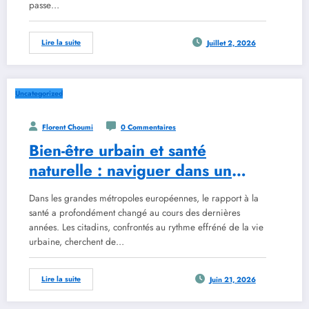
passe…
Lire la suite
Juillet 2, 2026
Uncategorized
Florent Choumi
0 Commentaires
Bien-être urbain et santé
naturelle : naviguer dans un
cadre réglementaire en
Dans les grandes métropoles européennes, le rapport à la
évolution avec les outils de
santé a profondément changé au cours des dernières
2026
années. Les citadins, confrontés au rythme effréné de la vie
urbaine, cherchent de…
Lire la suite
Juin 21, 2026