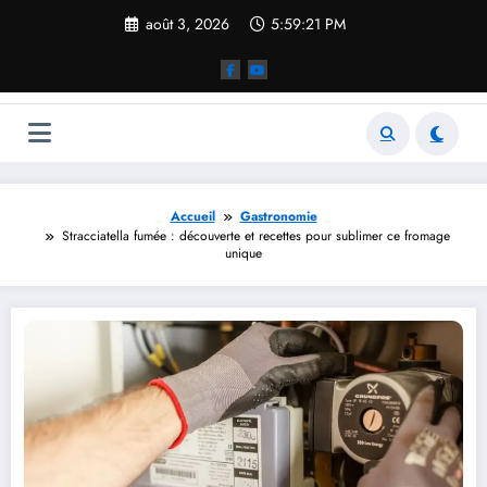
Aller
août 3, 2026
5:59:22 PM
au
contenu
Accueil
Gastronomie
Stracciatella fumée : découverte et recettes pour sublimer ce fromage
unique