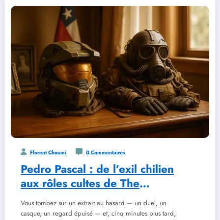
Florent Choumi
0 Commentaires
Pedro Pascal : de l’exil chilien
aux rôles cultes de The
Mandalorian et The Last of Us
Vous tombez sur un extrait au hasard — un duel, un
casque, un regard épuisé — et, cinq minutes plus tard,