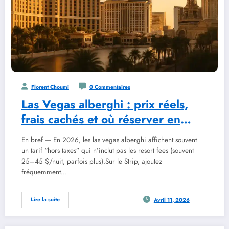
Florent Choumi
0 Commentaires
Las Vegas alberghi : prix réels,
frais cachés et où réserver en
2026
En bref — En 2026, les las vegas alberghi affichent souvent
un tarif “hors taxes” qui n’inclut pas les resort fees (souvent
25–45 $/nuit, parfois plus).Sur le Strip, ajoutez
fréquemment…
Lire la suite
Avril 11, 2026