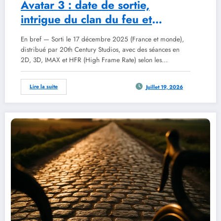
Avatar 3 : date de sortie,
intrigue du clan du feu et
réception critique en 2026
En bref — Sorti le 17 décembre 2025 (France et monde),
distribué par 20th Century Studios, avec des séances en
2D, 3D, IMAX et HFR (High Frame Rate) selon les…
Lire la suite
Juillet 19, 2026