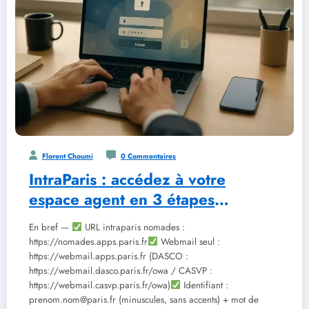
Florent Choumi
0 Commentaires
IntraParis : accédez à votre
espace agent en 3 étapes
sécurisées
En bref —
URL intraparis nomades :
https://nomades.apps.paris.fr
Webmail seul :
https://webmail.apps.paris.fr (DASCO :
https://webmail.dasco.paris.fr/owa / CASVP :
https://webmail.casvp.paris.fr/owa)
Identifiant :
prenom.nom@paris.fr (minuscules, sans accents) + mot de