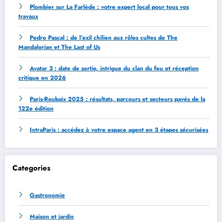
Plombier sur La Farlède : votre expert local pour tous vos
travaux
Pedro Pascal : de l’exil chilien aux rôles cultes de The
Mandalorian et The Last of Us
Avatar 3 : date de sortie, intrigue du clan du feu et réception
critique en 2026
Paris-Roubaix 2025 : résultats, parcours et secteurs pavés de la
122e édition
IntraParis : accédez à votre espace agent en 3 étapes sécurisées
Categories
Gastronomie
Maison et jardin