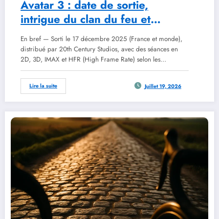
Avatar 3 : date de sortie,
intrigue du clan du feu et
réception critique en 2026
En bref — Sorti le 17 décembre 2025 (France et monde),
distribué par 20th Century Studios, avec des séances en
2D, 3D, IMAX et HFR (High Frame Rate) selon les…
Lire la suite
Juillet 19, 2026