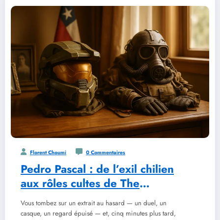
Florent Choumi
0 Commentaires
Pedro Pascal : de l’exil chilien
aux rôles cultes de The
Mandalorian et The Last of Us
Vous tombez sur un extrait au hasard — un duel, un
casque, un regard épuisé — et, cinq minutes plus tard,