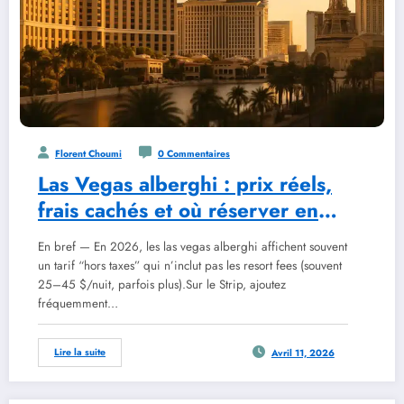
Florent Choumi
0 Commentaires
Las Vegas alberghi : prix réels,
frais cachés et où réserver en
2026
En bref — En 2026, les las vegas alberghi affichent souvent
un tarif “hors taxes” qui n’inclut pas les resort fees (souvent
25–45 $/nuit, parfois plus).Sur le Strip, ajoutez
fréquemment…
Lire la suite
Avril 11, 2026