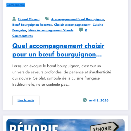
Gastronomie
,
Florent Choumi
Accompagnement Bœuf Bourguignon
,
,
Bœuf Bourguignon Recettes
Choisir Accompagnement
Cuisine
,
Française
Idées Accompagnement Viande
0
Commentaires
Quel accompagnement choisir
pour un bœuf bourguignon
réussi
Lorsqu’on évoque le bœuf bourguignon, c’est tout un
univers de saveurs profondes, de patience et d’authenticité
qui s’ouvre. Ce plat, symbole de la cuisine française
traditionnelle, ne se contente pas…
Lire la suite
Avril 8, 2026