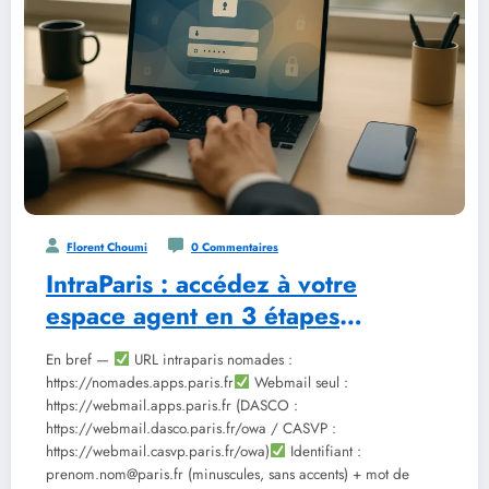
Florent Choumi
0 Commentaires
IntraParis : accédez à votre
espace agent en 3 étapes
sécurisées
En bref —
URL intraparis nomades :
https://nomades.apps.paris.fr
Webmail seul :
https://webmail.apps.paris.fr (DASCO :
https://webmail.dasco.paris.fr/owa / CASVP :
https://webmail.casvp.paris.fr/owa)
Identifiant :
prenom.nom@paris.fr (minuscules, sans accents) + mot de