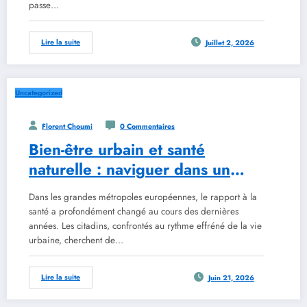
passe…
Lire la suite
Juillet 2, 2026
Uncategorized
Florent Choumi
0 Commentaires
Bien-être urbain et santé
naturelle : naviguer dans un
cadre réglementaire en
Dans les grandes métropoles européennes, le rapport à la
évolution avec les outils de
santé a profondément changé au cours des dernières
2026
années. Les citadins, confrontés au rythme effréné de la vie
urbaine, cherchent de…
Lire la suite
Juin 21, 2026