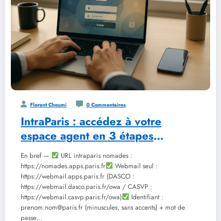
Florent Choumi
0 Commentaires
IntraParis : accédez à votre
espace agent en 3 étapes
sécurisées
En bref —
URL intraparis nomades :
https://nomades.apps.paris.fr
Webmail seul :
https://webmail.apps.paris.fr (DASCO :
https://webmail.dasco.paris.fr/owa / CASVP :
https://webmail.casvp.paris.fr/owa)
Identifiant :
prenom.nom@paris.fr (minuscules, sans accents) + mot de
passe…