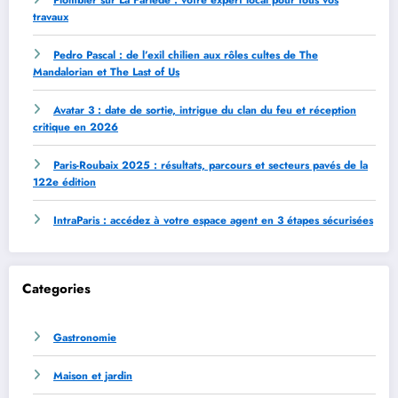
travaux
Pedro Pascal : de l’exil chilien aux rôles cultes de The
Mandalorian et The Last of Us
Avatar 3 : date de sortie, intrigue du clan du feu et réception
critique en 2026
Paris-Roubaix 2025 : résultats, parcours et secteurs pavés de la
122e édition
IntraParis : accédez à votre espace agent en 3 étapes sécurisées
Categories
Gastronomie
Maison et jardin