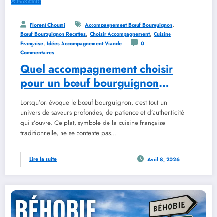
Gastronomie
,
Florent Choumi
Accompagnement Bœuf Bourguignon
,
,
Bœuf Bourguignon Recettes
Choisir Accompagnement
Cuisine
,
Française
Idées Accompagnement Viande
0
Commentaires
Quel accompagnement choisir
pour un bœuf bourguignon
réussi
Lorsqu’on évoque le bœuf bourguignon, c’est tout un
univers de saveurs profondes, de patience et d’authenticité
qui s’ouvre. Ce plat, symbole de la cuisine française
traditionnelle, ne se contente pas…
Lire la suite
Avril 8, 2026