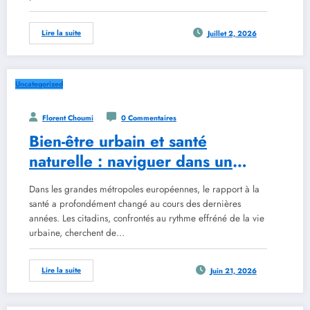
Lire la suite
Juillet 2, 2026
Uncategorized
Florent Choumi
0 Commentaires
Bien-être urbain et santé
naturelle : naviguer dans un
cadre réglementaire en
Dans les grandes métropoles européennes, le rapport à la
évolution avec les outils de
santé a profondément changé au cours des dernières
2026
années. Les citadins, confrontés au rythme effréné de la vie
urbaine, cherchent de…
Lire la suite
Juin 21, 2026