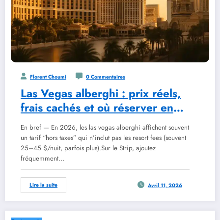
Florent Choumi
0 Commentaires
Las Vegas alberghi : prix réels,
frais cachés et où réserver en
2026
En bref — En 2026, les las vegas alberghi affichent souvent
un tarif “hors taxes” qui n’inclut pas les resort fees (souvent
25–45 $/nuit, parfois plus).Sur le Strip, ajoutez
fréquemment…
Lire la suite
Avril 11, 2026