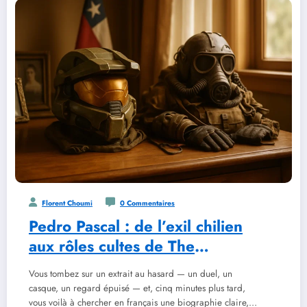
Florent Choumi
0 Commentaires
Pedro Pascal : de l’exil chilien
aux rôles cultes de The
Mandalorian et The Last of Us
Vous tombez sur un extrait au hasard — un duel, un
casque, un regard épuisé — et, cinq minutes plus tard,
vous voilà à chercher en français une biographie claire,…