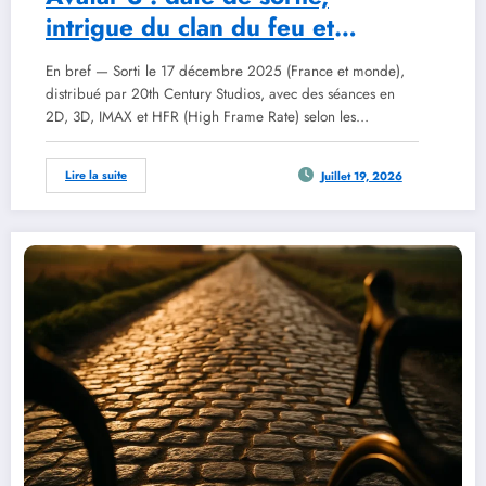
intrigue du clan du feu et
réception critique en 2026
En bref — Sorti le 17 décembre 2025 (France et monde),
distribué par 20th Century Studios, avec des séances en
2D, 3D, IMAX et HFR (High Frame Rate) selon les…
Lire la suite
Juillet 19, 2026