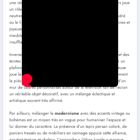
une véritable identité à son intérieur. Le mariage des couleurs joue
un rôle fondamental dans cette démarche. Alors que les tons
neutres restent la base, les couleurs pastel comme le rose poudré
ou le lilas s’invitent pour créer des ambiances douces, féminines et
joyeuses. Ces nuances s’harmonisent parfaitement avec des
meubles aux formes arrondies et des accessoires ludiques,
insufflant une légèreté inattendue dans un intérieur.
Inversement, certains espaces optent pour des contrastes vifs et des
teintes énergisantes, à l’image d’un vert acidulé appliqué sur un
plafond ou dans une niche murale. Cette intervention audacieuse
joue le rôle d’un « élément architectural », structurant visuellement
la pièce et accentuant son caractère. De même, l’intégration d’un
mur de cadres personnalisés autour de la télévision fait de l’écran
un véritable objet décoratif, avec un mélange éclectique et
artistique souvent très affirmé.
Par ailleurs, mélanger le
modernisme
avec des accents vintage ou
bohèmes est un moyen très en vogue pour humaniser l’espace et
lui donner du caractère. La présence d’un tapis persan coloré, de
paniers tressés ou de mobiliers en cannage appuie cette alliance,
ajoutant texture et chaleur. L’approche « Urban Jungle » marque