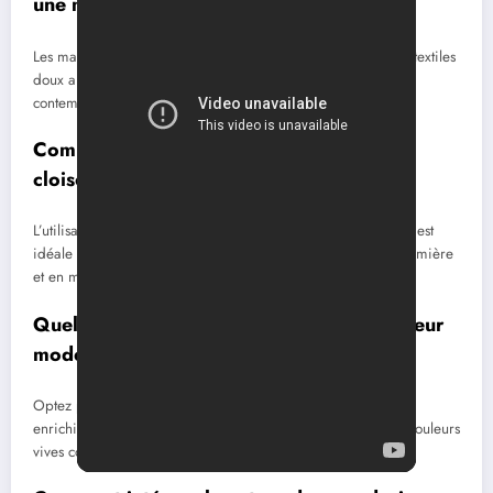
une maison moderne ?
Les matériaux phares incluent le bois naturel, le marbre, les textiles
doux ainsi que le verre et le métal brossé pour les touches
contemporaines. Ils apportent chaleur, texture et élégance.
Comment délimiter les espaces sans
cloisonner dans une maison moderne ?
L’utilisation de claustras en bois, niches murales ou verrières est
idéale pour structurer les espaces tout en laissant passer la lumière
et en maintenant une impression d’ouverture.
Quelles couleurs privilégier pour un intérieur
moderne tendance ?
Optez pour des teintes neutres comme blanc, gris et beige,
enrichies par des touches pastel (rose poudré, lilas) ou des couleurs
vives comme le vert acidulé pour un caractère affirmé.