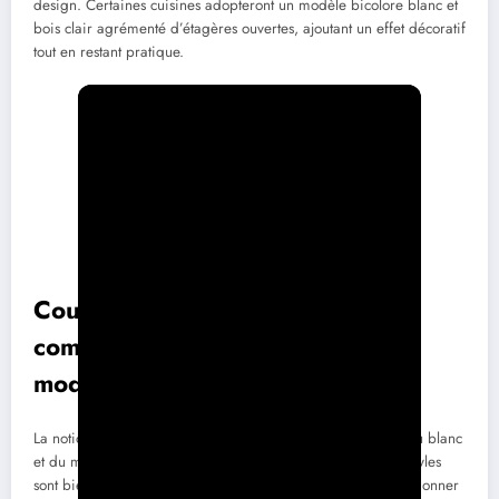
design. Certaines cuisines adopteront un modèle bicolore blanc et
bois clair agrémenté d’étagères ouvertes, ajoutant un effet décoratif
tout en restant pratique.
Couleurs, styles et ambiances :
comment personnaliser sa maison
moderne
La notion de
style moderne
ne se limite plus à l’austérité du blanc
et du minimalisme. En 2025, la palette chromatique et les styles
sont bien plus variés et audacieux, permettant à chacun de donner