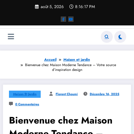
Aller
août 5, 2026
8:16:18 PM
au
contenu
Accueil
Maison et jardin
Bienvenue chez Maison Moderne Tendance – Votre source
d’inspiration design
Maison Et Jardin
Florent Choumi
Décembre 16, 2025
0 Commentaires
Bienvenue chez Maison
Moderne Tendance –