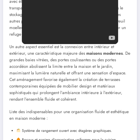
avec élégance. L’utilisation de paniers en osier, de bocaux
transparents uniformes et d’espaces ouverts optimise à la fois le
stockage et l’esthétique. Ce souci d’ordre se prolonge dans les
autres pièces : un coin lecture cosy est aménagé avec un fauteuil
moelleux, des coussins et une guirlande lumineuse pour créer un
refuge intime et relaxant.
Un autre aspect essentiel est la connexion entre intérieur et
extérieur, une caractéristique majeure des
maisons modernes
. De
grandes baies vitrées, des portes coulissantes ou des portes
accordéon abolissent la limite entre la maison et le jardin,
maximisant la lumière naturelle et offrant une sensation d’espace.
Cet aménagement favorise également la création de terrasses
contemporaines équipées de mobilier design et matériaux
sophistiqués qui prolongent l’ambiance intérieure à l’extérieur,
rendant l’ensemble fluide et cohérent.
Liste des indispensables pour une organisation fluide et esthétique
en maison moderne :
Système de rangement ouvert avec étagères graphiques.
Bocaux et paniers d’organisation uniformes pour la cuisine.