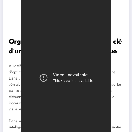
Organisation et fonctionnalité : la clé
d’un intérieur tendance et pratique
Au-delà de l’esthétique, le grand défi du
style moderne
est
d’optimiser l’espace pour le rendre à la fois beau et fonctionnel.
Dans une maison moderne, l’
organisation
est devenue un
véritable élément de
décoration tendance
. Les étagères ouvertes,
par exemple, sont à la fois des solutions de rangement et des
éléments déco qui exposent soigneusement des livres, objets ou
bocaux identiques pour créer un ensemble harmonieux et
visuellement agréable.
Dans la cuisine, cette logique s’exprime par des rangements
intelligents où les outils sont à portée de main mais aussi présentés