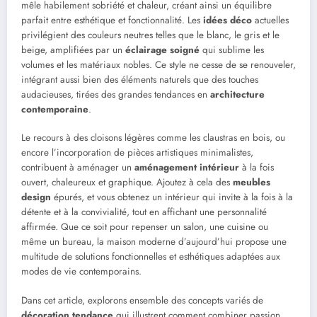
mêle habilement sobriété et chaleur, créant ainsi un équilibre
parfait entre esthétique et fonctionnalité. Les
idées déco
actuelles
privilégient des couleurs neutres telles que le blanc, le gris et le
beige, amplifiées par un
éclairage soigné
qui sublime les
volumes et les matériaux nobles. Ce style ne cesse de se renouveler,
intégrant aussi bien des éléments naturels que des touches
audacieuses, tirées des grandes tendances en
architecture
contemporaine
.
Le recours à des cloisons légères comme les claustras en bois, ou
encore l’incorporation de pièces artistiques minimalistes,
contribuent à aménager un
aménagement intérieur
à la fois
ouvert, chaleureux et graphique. Ajoutez à cela des
meubles
design
épurés, et vous obtenez un intérieur qui invite à la fois à la
détente et à la convivialité, tout en affichant une personnalité
affirmée. Que ce soit pour repenser un salon, une cuisine ou
même un bureau, la maison moderne d’aujourd’hui propose une
multitude de solutions fonctionnelles et esthétiques adaptées aux
modes de vie contemporains.
Dans cet article, explorons ensemble des concepts variés de
décoration tendance
qui illustrent comment combiner passion