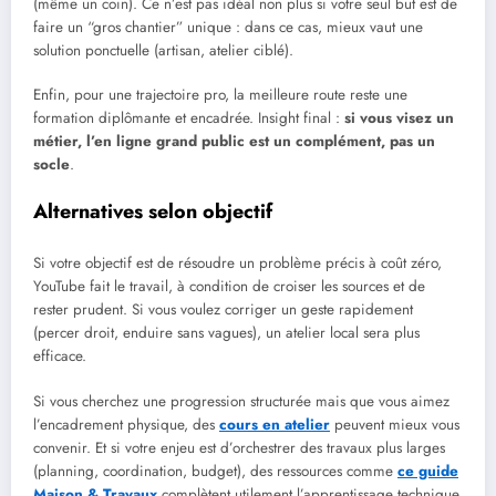
(même un coin). Ce n’est pas idéal non plus si votre seul but est de
faire un “gros chantier” unique : dans ce cas, mieux vaut une
solution ponctuelle (artisan, atelier ciblé).
Enfin, pour une trajectoire pro, la meilleure route reste une
formation diplômante et encadrée. Insight final :
si vous visez un
métier, l’en ligne grand public est un complément, pas un
socle
.
Alternatives selon objectif
Si votre objectif est de résoudre un problème précis à coût zéro,
YouTube fait le travail, à condition de croiser les sources et de
rester prudent. Si vous voulez corriger un geste rapidement
(percer droit, enduire sans vagues), un atelier local sera plus
efficace.
Si vous cherchez une progression structurée mais que vous aimez
l’encadrement physique, des
cours en atelier
peuvent mieux vous
convenir. Et si votre enjeu est d’orchestrer des travaux plus larges
(planning, coordination, budget), des ressources comme
ce guide
Maison & Travaux
complètent utilement l’apprentissage technique.