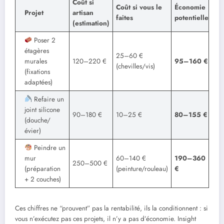
Coût si
Coût si vous le
Économie
Projet
artisan
faites
potentielle
(estimation)
Poser 2
étagères
25–60 €
murales
120–220 €
95–160 €
(chevilles/vis)
(fixations
adaptées)
Refaire un
joint silicone
90–180 €
10–25 €
80–155 €
(douche/
évier)
Peindre un
mur
60–140 €
190–360
250–500 €
(préparation
(peinture/rouleau)
€
+ 2 couches)
Ces chiffres ne “prouvent” pas la rentabilité, ils la conditionnent : si
vous n’exécutez pas ces projets, il n’y a pas d’économie. Insight