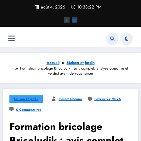
Aller
août 4, 2026
10:38:23 PM
au
contenu
Accueil
Maison et jardin
Formation bricolage Bricoludik : avis complet, analyse objective et
verdict avant de vous lancer
Maison Et Jardin
Florent Choumi
Février 27, 2026
0 Commentaires
Formation bricolage
Bricoludik : avis complet,