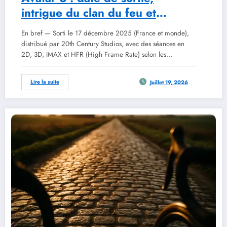
intrigue du clan du feu et
réception critique en 2026
En bref — Sorti le 17 décembre 2025 (France et monde),
distribué par 20th Century Studios, avec des séances en
2D, 3D, IMAX et HFR (High Frame Rate) selon les…
Lire la suite
Juillet 19, 2026