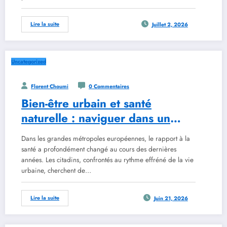
Lire la suite
Juillet 2, 2026
Uncategorized
Florent Choumi
0 Commentaires
Bien-être urbain et santé
naturelle : naviguer dans un
cadre réglementaire en
Dans les grandes métropoles européennes, le rapport à la
évolution avec les outils de
santé a profondément changé au cours des dernières
2026
années. Les citadins, confrontés au rythme effréné de la vie
urbaine, cherchent de…
Lire la suite
Juin 21, 2026