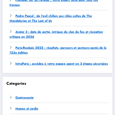
travaux
Pedro Pascal : de l’exil chilien aux rôles cultes de The
Mandalorian et The Last of Us
Avatar 3 : date de sortie, intrigue du clan du feu et réception
critique en 2026
Paris-Roubaix 2025 : résultats, parcours et secteurs pavés de la
122e édition
IntraParis : accédez à votre espace agent en 3 étapes sécurisées
Categories
Gastronomie
Maison et jardin