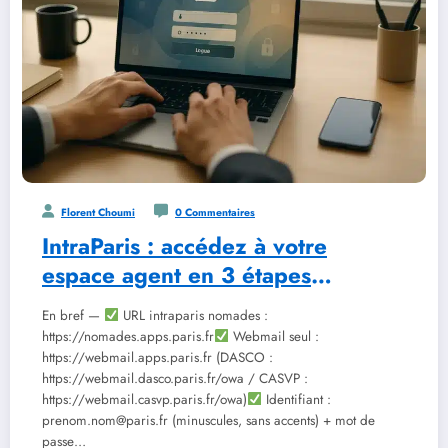
Florent Choumi
0 Commentaires
IntraParis : accédez à votre
espace agent en 3 étapes
sécurisées
En bref —
URL intraparis nomades :
https://nomades.apps.paris.fr
Webmail seul :
https://webmail.apps.paris.fr (DASCO :
https://webmail.dasco.paris.fr/owa / CASVP :
https://webmail.casvp.paris.fr/owa)
Identifiant :
prenom.nom@paris.fr (minuscules, sans accents) + mot de
passe…