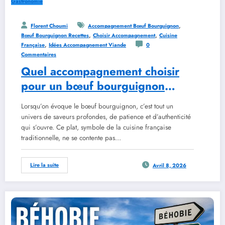
Gastronomie
,
Florent Choumi
Accompagnement Bœuf Bourguignon
,
,
Bœuf Bourguignon Recettes
Choisir Accompagnement
Cuisine
,
Française
Idées Accompagnement Viande
0
Commentaires
Quel accompagnement choisir
pour un bœuf bourguignon
réussi
Lorsqu’on évoque le bœuf bourguignon, c’est tout un
univers de saveurs profondes, de patience et d’authenticité
qui s’ouvre. Ce plat, symbole de la cuisine française
traditionnelle, ne se contente pas…
Lire la suite
Avril 8, 2026