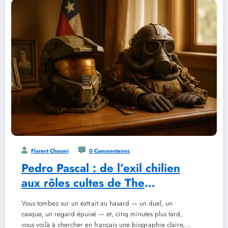
Florent Choumi
0 Commentaires
Pedro Pascal : de l’exil chilien
aux rôles cultes de The
Mandalorian et The Last of Us
Vous tombez sur un extrait au hasard — un duel, un
casque, un regard épuisé — et, cinq minutes plus tard,
vous voilà à chercher en français une biographie claire,…