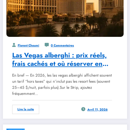
Florent Choumi
0 Commentaires
Las Vegas alberghi : prix réels,
frais cachés et où réserver en
2026
En bref — En 2026, les las vegas alberghi affichent souvent
un tarif “hors taxes” qui n’inclut pas les resort fees (souvent
25–45 $/nuit, parfois plus).Sur le Strip, ajoutez
fréquemment…
Lire la suite
Avril 11, 2026