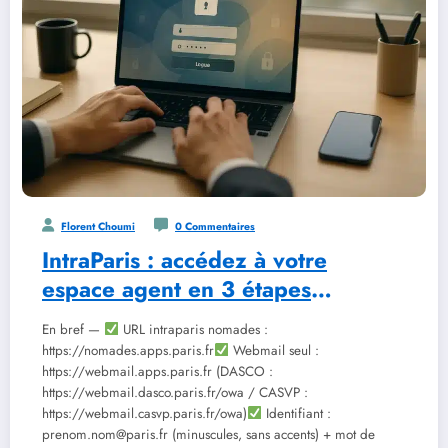
Florent Choumi
0 Commentaires
IntraParis : accédez à votre
espace agent en 3 étapes
sécurisées
En bref —
URL intraparis nomades :
https://nomades.apps.paris.fr
Webmail seul :
https://webmail.apps.paris.fr (DASCO :
https://webmail.dasco.paris.fr/owa / CASVP :
https://webmail.casvp.paris.fr/owa)
Identifiant :
prenom.nom@paris.fr (minuscules, sans accents) + mot de