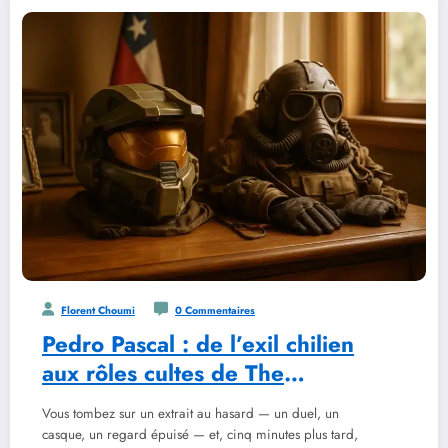
Florent Choumi
0 Commentaires
Pedro Pascal : de l’exil chilien
aux rôles cultes de The
Mandalorian et The Last of Us
Vous tombez sur un extrait au hasard — un duel, un
casque, un regard épuisé — et, cinq minutes plus tard,