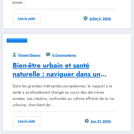
passe…
Lire la suite
Juillet 2, 2026
Uncategorized
Florent Choumi
0 Commentaires
Bien-être urbain et santé
naturelle : naviguer dans un
cadre réglementaire en
Dans les grandes métropoles européennes, le rapport à la
évolution avec les outils de
santé a profondément changé au cours des dernières
2026
années. Les citadins, confrontés au rythme effréné de la vie
urbaine, cherchent de…
Lire la suite
Juin 21, 2026