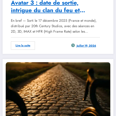
Avatar 3 : date de sortie,
intrigue du clan du feu et
réception critique en 2026
En bref — Sorti le 17 décembre 2025 (France et monde),
distribué par 20th Century Studios, avec des séances en
2D, 3D, IMAX et HFR (High Frame Rate) selon les…
Lire la suite
Juillet 19, 2026