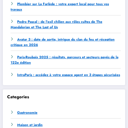
Plombier sur La Farlède : votre expert local pour tous vos
travaux
Pedro Pascal : de l’exil chilien aux rôles cultes de The
Mandalorian et The Last of Us
Avatar 3 : date de sortie, intrigue du clan du feu et réception
critique en 2026
Paris-Roubaix 2025 : résultats, parcours et secteurs pavés de la
122e édition
IntraParis : accédez à votre espace agent en 3 étapes sécurisées
Categories
Gastronomie
Maison et jardin