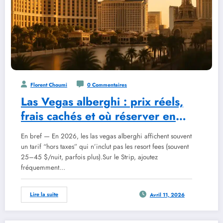
Florent Choumi
0 Commentaires
Las Vegas alberghi : prix réels,
frais cachés et où réserver en
2026
En bref — En 2026, les las vegas alberghi affichent souvent
un tarif “hors taxes” qui n’inclut pas les resort fees (souvent
25–45 $/nuit, parfois plus).Sur le Strip, ajoutez
fréquemment…
Lire la suite
Avril 11, 2026