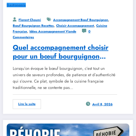
Gastronomie
,
Florent Choumi
Accompagnement Bœuf Bourguignon
,
,
Bœuf Bourguignon Recettes
Choisir Accompagnement
Cuisine
,
Française
Idées Accompagnement Viande
0
Commentaires
Quel accompagnement choisir
pour un bœuf bourguignon
réussi
Lorsqu’on évoque le bœuf bourguignon, c’est tout un
univers de saveurs profondes, de patience et d’authenticité
qui s’ouvre. Ce plat, symbole de la cuisine française
traditionnelle, ne se contente pas…
Lire la suite
Avril 8, 2026