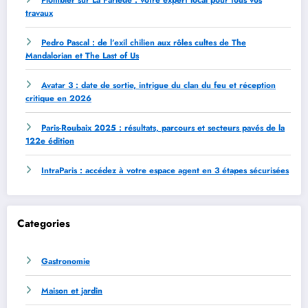
travaux
Pedro Pascal : de l’exil chilien aux rôles cultes de The
Mandalorian et The Last of Us
Avatar 3 : date de sortie, intrigue du clan du feu et réception
critique en 2026
Paris-Roubaix 2025 : résultats, parcours et secteurs pavés de la
122e édition
IntraParis : accédez à votre espace agent en 3 étapes sécurisées
Categories
Gastronomie
Maison et jardin