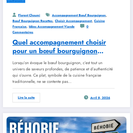
Gastronomie
,
Florent Choumi
Accompagnement Bœuf Bourguignon
,
,
Bœuf Bourguignon Recettes
Choisir Accompagnement
Cuisine
,
Française
Idées Accompagnement Viande
0
Commentaires
Quel accompagnement choisir
pour un bœuf bourguignon
réussi
Lorsqu’on évoque le bœuf bourguignon, c’est tout un
univers de saveurs profondes, de patience et d’authenticité
qui s’ouvre. Ce plat, symbole de la cuisine française
traditionnelle, ne se contente pas…
Lire la suite
Avril 8, 2026