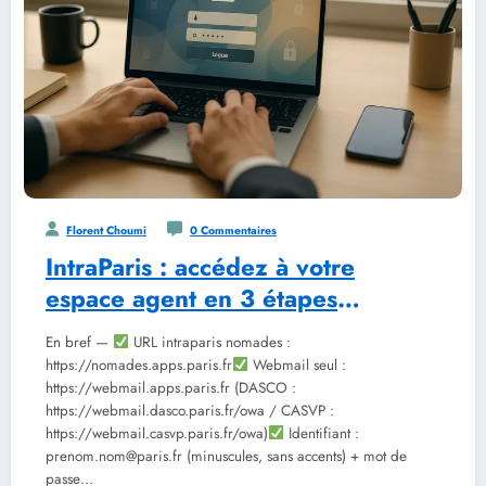
Florent Choumi
0 Commentaires
IntraParis : accédez à votre
espace agent en 3 étapes
sécurisées
En bref —
URL intraparis nomades :
https://nomades.apps.paris.fr
Webmail seul :
https://webmail.apps.paris.fr (DASCO :
https://webmail.dasco.paris.fr/owa / CASVP :
https://webmail.casvp.paris.fr/owa)
Identifiant :
prenom.nom@paris.fr (minuscules, sans accents) + mot de
passe…