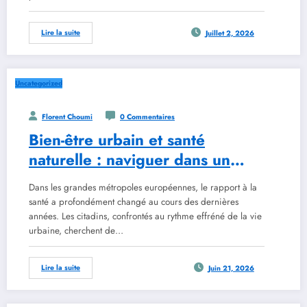
Lire la suite
Juillet 2, 2026
Uncategorized
Florent Choumi
0 Commentaires
Bien-être urbain et santé
naturelle : naviguer dans un
cadre réglementaire en
Dans les grandes métropoles européennes, le rapport à la
évolution avec les outils de
santé a profondément changé au cours des dernières
2026
années. Les citadins, confrontés au rythme effréné de la vie
urbaine, cherchent de…
Lire la suite
Juin 21, 2026