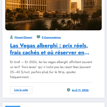
Florent Choumi
0 Commentaires
Las Vegas alberghi : prix réels,
frais cachés et où réserver en
2026
En bref — En 2026, les las vegas alberghi affichent souvent
un tarif “hors taxes” qui n’inclut pas les resort fees (souvent
25–45 $/nuit, parfois plus).Sur le Strip, ajoutez
fréquemment…
Lire la suite
Avril 11, 2026