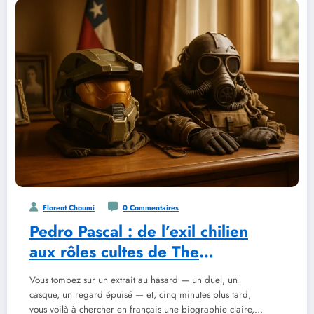
Florent Choumi
0 Commentaires
Pedro Pascal : de l’exil chilien
aux rôles cultes de The
Mandalorian et The Last of Us
Vous tombez sur un extrait au hasard — un duel, un
casque, un regard épuisé — et, cinq minutes plus tard,
vous voilà à chercher en français une biographie claire,…